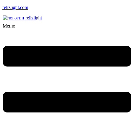
relizlight.com
Меню