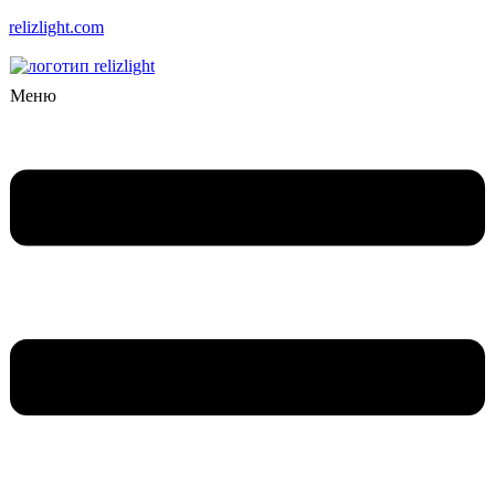
relizlight.com
Меню