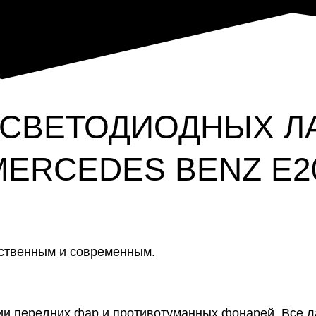
 СВЕТОДИОДНЫХ Л
ERCEDES BENZ E2
ественным и современным.
ции передних фар и противотуманных фонарей. Все 