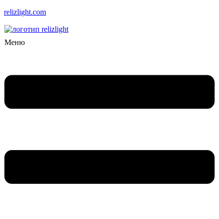
relizlight.com
Меню